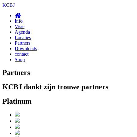
KCBJ
Info
Visie
Agenda
Locaties
Partners
Downloads
contact
Shop
Partners
KCBJ dankt zijn trouwe partners
Platinum