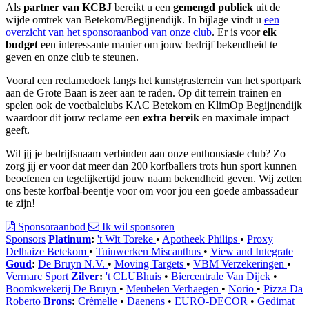
Als
partner van KCBJ
bereikt u een
gemengd publiek
uit de
wijde omtrek van Betekom/Begijnendijk. In bijlage vindt u
een
overzicht van het sponsoraanbod van onze club
. Er is voor
elk
budget
een interessante manier om jouw bedrijf bekendheid te
geven en onze club te steunen.
Vooral een reclamedoek langs het kunstgrasterrein van het sportpark
aan de Grote Baan is zeer aan te raden. Op dit terrein trainen en
spelen ook de voetbalclubs KAC Betekom en KlimOp Begijnendijk
waardoor dit jouw reclame een
extra bereik
en maximale impact
geeft.
Wil jij je bedrijfsnaam verbinden aan onze enthousiaste club? Zo
zorg jij er voor dat meer dan 200 korfballers trots hun sport kunnen
beoefenen en tegelijkertijd jouw naam bekendheid geven. Wij zetten
ons beste korfbal-beentje voor om voor jou een goede ambassadeur
te zijn!
Sponsoraanbod
Ik wil sponsoren
Sponsors
Platinum
:
't Wit Toreke
•
Apotheek Philips
•
Proxy
Delhaize Betekom
•
Tuinwerken Miscanthus
•
View and Integrate
Goud
:
De Bruyn N.V.
•
Moving Targets
•
VBM Verzekeringen
•
Vermarc Sport
Zilver
:
't CLUBhuis
•
Biercentrale Van Dijck
•
Boomkwekerij De Bruyn
•
Meubelen Verhaegen
•
Norio
•
Pizza Da
Roberto
Brons
:
Crèmelie
•
Daenens
•
EURO-DECOR
•
Gedimat