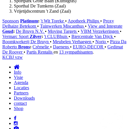
Sportpark Grote Baan (Kunstgras)
Sporthal De Tumkens (Zaal)
Vrijetijdscentrum 't Zand (Zaal)
Sponsors
Platinum
:
't Wit Toreke
•
Apotheek Philips
•
Proxy
Delhaize Betekom
•
Tuinwerken Miscanthus
•
View and Integrate
Goud
:
De Bruyn N.V.
•
Moving Targets
•
VBM Verzekeringen
•
Vermarc Sport
Zilver
:
't CLUBhuis
•
Biercentrale Van Dijck
•
Boomkwekerij De Bruyn
•
Meubelen Verhaegen
•
Norio
•
Pizza Da
Roberto
Brons
:
Crèmelie
•
Daenens
•
EURO-DECOR
•
Gedimat
De Roover
•
Partis Rentalis
en
13 sympathisanten
.
KCBJ vzw
Info
Visie
Agenda
Locaties
Partners
Downloads
contact
Shop